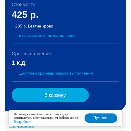
Стоимость:
425
р.
+ 285 р. Взятие крови
в составе комплекса дешевле
Срок выполнения:
1 к.д.
Доступен срочный режим выполнения
В корзину
Используя сайт www.cmd-online.ru, вы
Услуга доступна для дозаказа в течение 6 дней.
соглашаетесь с использованием файлов cookie.
Принять
Подробнее
Подробнее