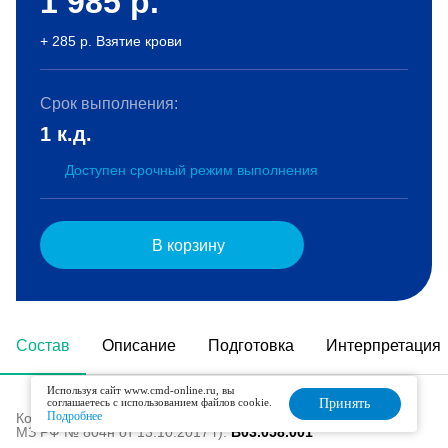
1 985
р.
+ 285 р. Взятие крови
Срок выполнения:
1 к.д.
Доступен срочный режим выполнения
В корзину
Состав
Описание
Подготовка
Интерпретация
Используя сайт www.cmd-online.ru, вы
соглашаетесь с использованием файлов cookie.
Принять
Подробнее
Код в номенклатуре медицинских услуг (Приказ
МЗ РФ № 804н от 13.10.2017 г):
B03.058.001