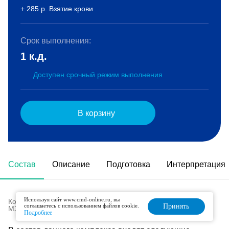
+ 285 р. Взятие крови
Срок выполнения:
1 к.д.
Доступен срочный режим выполнения
В корзину
Состав
Описание
Подготовка
Интерпретация
Используя сайт www.cmd-online.ru, вы
Код в номенклатуре медицинских услуг (Приказ
соглашаетесь с использованием файлов cookie.
Принять
МЗ РФ № 804н от 13.10.2017 г):
B03.005.012
Подробнее