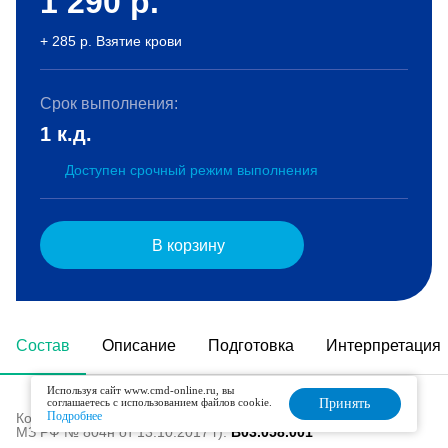
1 290
р.
+ 285 р. Взятие крови
Срок выполнения:
1 к.д.
Доступен срочный режим выполнения
В корзину
Состав
Описание
Подготовка
Интерпретация
Используя сайт www.cmd-online.ru, вы
соглашаетесь с использованием файлов cookie.
Принять
Подробнее
Код в номенклатуре медицинских услуг (Приказ
МЗ РФ № 804н от 13.10.2017 г):
B03.058.001