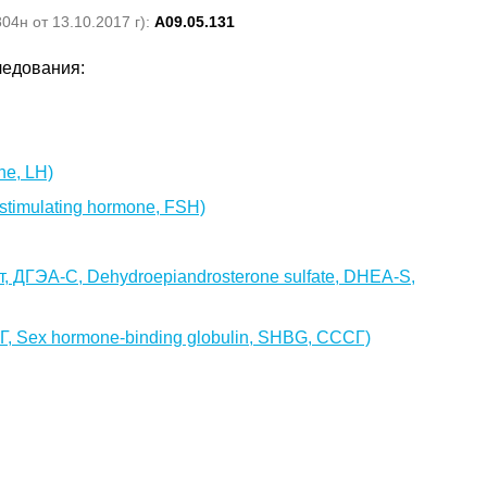
4н от 13.10.2017 г):
A09.05.131
ледования:
ne, LH)
timulating hormone, FSH)
 ДГЭА-С, Dehydroepiandrosterone sulfate, DHEA-S,
 Sex hormone-binding globulin, SHBG, СССГ)