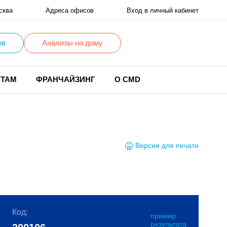
сква
Адреса офисов
Вход в личный кабинет
ов
Анализы на дому
НТАМ
ФРАНЧАЙЗИНГ
О CMD
Версия для печати
Код:
пример
результата