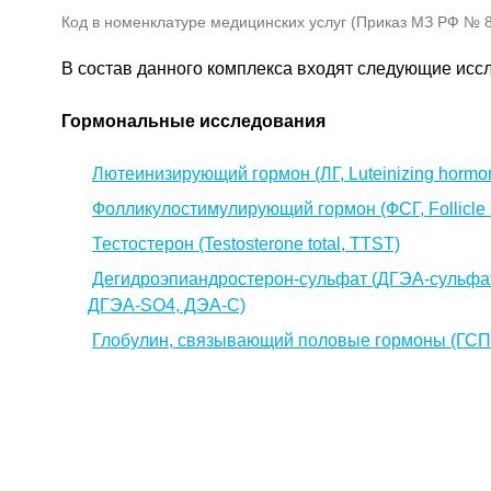
Код в номенклатуре медицинских услуг (Приказ МЗ РФ № 80
В состав данного комплекса входят следующие исс
Гормональные исследования
Лютеинизирующий гормон (ЛГ, Luteinizing hormo
Фолликулостимулирующий гормон (ФСГ, Follicle s
Тестостерон (Testosterone total, TTST)
Дегидроэпиандростерон-сульфат (ДГЭА-сульфат,
ДГЭА-SO4, ДЭА-С)
Глобулин, связывающий половые гормоны (ГСПГ,