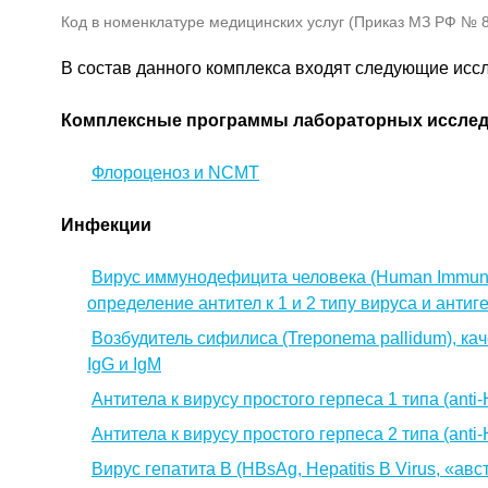
Код в номенклатуре медицинских услуг (Приказ МЗ РФ № 80
В состав данного комплекса входят следующие исс
Комплексные программы лабораторных иссле
Флороценоз и NCMT
Инфекции
Вирус иммунодефицита человека (Human Immunod
определение антител к 1 и 2 типу вируса и антиге
Возбудитель сифилиса (Treponema pallidum), к
IgG и IgМ
Антитела к вирусу простого герпеса 1 типа (anti-
Антитела к вирусу простого герпеса 2 типа (anti-
Вирус гепатита B (HBsAg, Hepatitis B Virus, «а