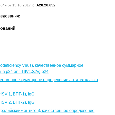
4н от 13.10.2017 г):
A26.20.032
ледования:
дований
eficiency Virus), качественное суммарное
на p24 anti-HIV1,2/Ag p24
ачественное суммарное определение антител класса
HSV 1, ВПГ-1), IgG
HSV 2, ВПГ-2), IgG
встралийский» антиген), качественное определение