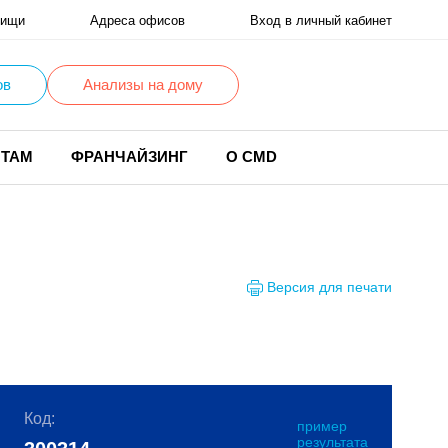
ищи
Адреса офисов
Вход в личный кабинет
ов
Анализы на дому
НТАМ
ФРАНЧАЙЗИНГ
О CMD
Версия для печати
Код:
пример
результата