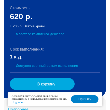
Стоимость:
620
р.
+ 285 р. Взятие крови
в составе комплекса дешевле
Срок выполнения:
1 к.д.
Доступен срочный режим выполнения
В корзину
Используя сайт www.cmd-online.ru, вы
соглашаетесь с использованием файлов cookie.
Принять
Подробнее
Услуга доступна для дозаказа в течение 2 дней.
Подробнее