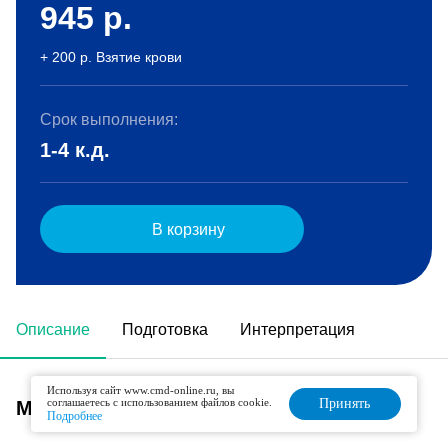
945
р.
+ 200 р. Взятие крови
Срок выполнения:
1-4 к.д.
В корзину
Описание
Подготовка
Интерпретация
Используя сайт www.cmd-online.ru, вы
соглашаетесь с использованием файлов cookie.
Принять
Метод исследования
Подробнее