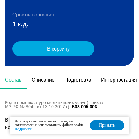
Срок выполнения:
1 к.д.
В корзину
Состав
Описание
Подготовка
Интерпретация
Код в номенклатуре медицинских услуг (Приказ
МЗ РФ № 804н от 13.10.2017 г):
B03.005.006
В состав данного комплекса входят следующие
Используя сайт www.cmd-online.ru, вы
соглашаетесь с использованием файлов cookie.
Принять
исследования:
Подробнее