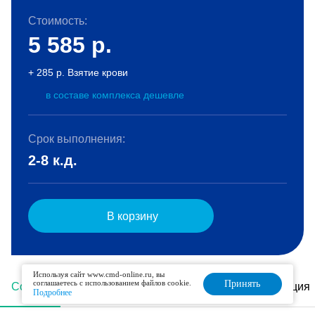
Стоимость:
5 585
р.
+ 285 р. Взятие крови
в составе комплекса дешевле
Срок выполнения:
2-8 к.д.
В корзину
Используя сайт www.cmd-online.ru, вы
соглашаетесь с использованием файлов cookie.
Принять
Состав
Описание
Подготовка
Интерпретация
Подробнее