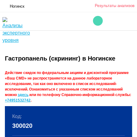
Результаты анализов
Ногинск
Гастропанель (скрининг) в Ногинске
Действие скидок по федеральным акциям и дисконтной программе
«Ваш CMD» не распространяется на данное лабораторное
исследование, так как оно включено в список исследований-
исключений. Ознакомиться с указанным списком исследований
можно
здесь
или по телефону Справочно-информационной службы:
+74951532742
.
Код:
300020