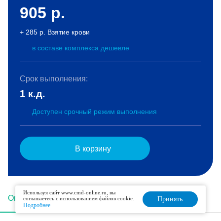
905
р.
+ 285 р. Взятие крови
в составе комплекса дешевле
Срок выполнения:
1 к.д.
Доступен срочный режим выполнения
В корзину
Используя сайт www.cmd-online.ru, вы
Описание
Подготовка
Интерпретация
соглашаетесь с использованием файлов cookie.
Принять
Подробнее