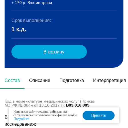
+ 170 р. Взятие крови
Срок выполнения:
1 к.д.
В корзину
Состав
Описание
Подготовка
Интерпретация
Код в номенклатуре медицинских услуг (Приказ
МЗ РФ № 804н от 13.10.2017 г):
B03.016.005
Используя сайт www.cmd-online.ru, вы
соглашаетесь с использованием файлов cookie.
Принять
В состав данного комплекса входят следующие
Подробнее
исследования: