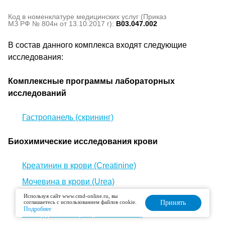
Код в номенклатуре медицинских услуг (Приказ
МЗ РФ № 804н от 13.10.2017 г):
B03.047.002
В состав данного комплекса входят следующие
исследования:
Комплексные программы лабораторных
исследований
Гастропанель (скрининг)
Биохимические исследования крови
Креатинин в крови (Creatinine)
Мочевина в крови (Urea)
Используя сайт www.cmd-online.ru, вы
Мочевая кислота в крови (Uric acid, UA)
соглашаетесь с использованием файлов cookie.
Принять
Подробнее
Билирубин общий (Bilirubin total)