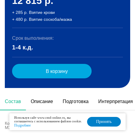
12 815
р.
+ 285 р. Взятие крови
+ 480 р. Взятие соскоба/мазка
Срок выполнения:
1-4 к.д.
В корзину
Состав
Описание
Подготовка
Интерпретация
Используя сайт www.cmd-online.ru, вы
соглашаетесь с использованием файлов cookie.
Принять
Код в номенклатуре медицинских услуг (Приказ
Подробнее
МЗ РФ № 804н от 13.10.2017 г):
B03.047.002