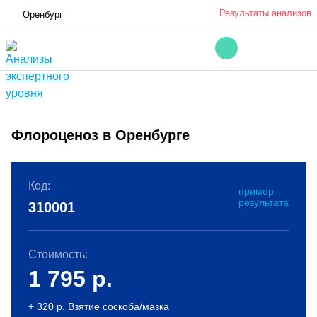
Результаты анализов
Оренбург
Флороценоз в Оренбурге
Код:
пример
результата
310001
Стоимость:
1 795
р.
+ 320 р. Взятие соскоба/мазка