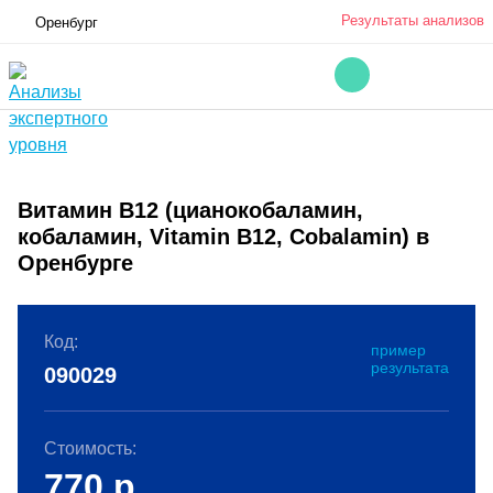
Результаты анализов
Оренбург
Витамин B12 (цианокобаламин,
кобаламин, Vitamin B12, Cobalamin) в
Оренбурге
Код:
пример
результата
090029
Стоимость:
770
р.