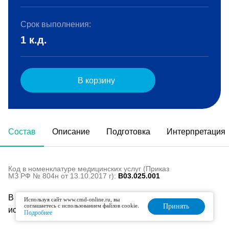
Срок выполнения:
1 к.д.
В корзину
Состав
Описание
Подготовка
Интерпретация
Код в номенклатуре медицинских услуг (Приказ
МЗ РФ № 804н от 13.10.2017 г):
B03.025.001
В состав данного комплекса входят следующие
Используя сайт www.cmd-online.ru, вы
соглашаетесь с использованием файлов cookie.
Принять
исследования:
Подробнее