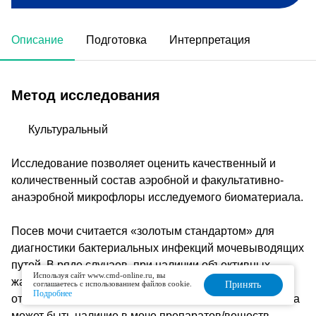
Описание
Подготовка
Интерпретация
Метод исследования
Культуральный
Исследование позволяет оценить качественный и
количественный состав аэробной и факультативно-
анаэробной микрофлоры исследуемого биоматериала.
Посев мочи считается «золотым стандартом» для
диагностики бактериальных инфекций мочевыводящих
путей. В ряде случаев, при наличии объективных
Используя сайт www.cmd-online.ru, вы
жалоб, рост микроорганизмов на среде может
соглашаетесь с использованием файлов cookie.
Принять
Подробнее
отсутствовать. Одной из причин для такого результата
может быть наличие в моче препаратов/веществ,