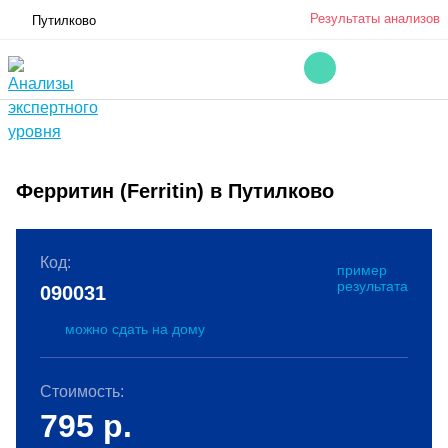
Результаты анализов
Путилково
Ферритин (Ferritin) в Путилково
Код:
пример
результата
090031
можно сдать на дому
Стоимость:
795
р.