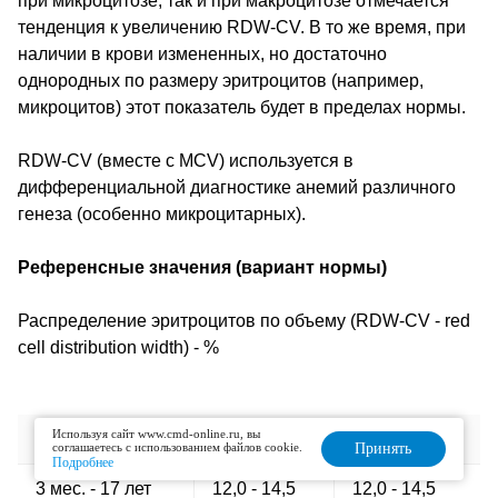
при микроцитозе, так и при макроцитозе отмечается
тенденция к увеличению RDW-CV. В то же время, при
наличии в крови измененных, но достаточно
однородных по размеру эритроцитов (например,
микроцитов) этот показатель будет в пределах нормы.
RDW-CV (вместе с МСV) используется в
дифференциальной диагностике анемий различного
генеза (особенно микроцитарных).
Референсные значения (вариант нормы)
Распределение эритроцитов по объему (RDW-CV - red
cell distribution width) - %
Используя сайт www.cmd-online.ru, вы
Возраст
Мужчины
Женщины
соглашаетесь с использованием файлов cookie.
Принять
Подробнее
3 мес. - 17 лет
12,0 - 14,5
12,0 - 14,5