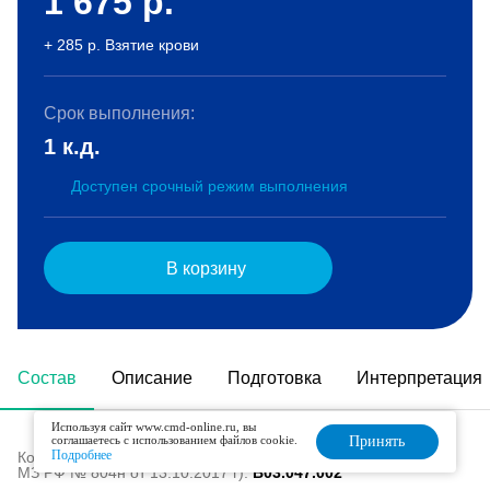
1 675
р.
+ 285 р. Взятие крови
Срок выполнения:
1 к.д.
Доступен срочный режим выполнения
В корзину
Состав
Описание
Подготовка
Интерпретация
Используя сайт www.cmd-online.ru, вы
соглашаетесь с использованием файлов cookie.
Принять
Подробнее
Код в номенклатуре медицинских услуг (Приказ
МЗ РФ № 804н от 13.10.2017 г):
B03.047.002