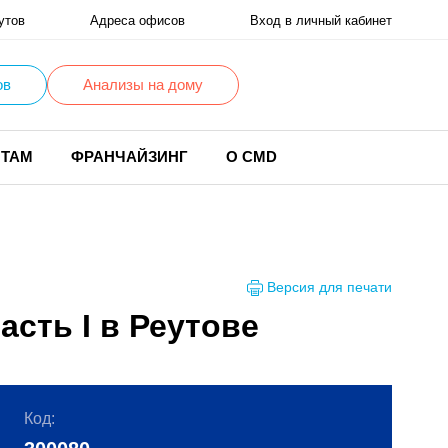
утов
Адреса офисов
Вход в личный кабинет
ов
Анализы на дому
НТАМ
ФРАНЧАЙЗИНГ
О CMD
Версия для печати
асть I в Реутове
Код: