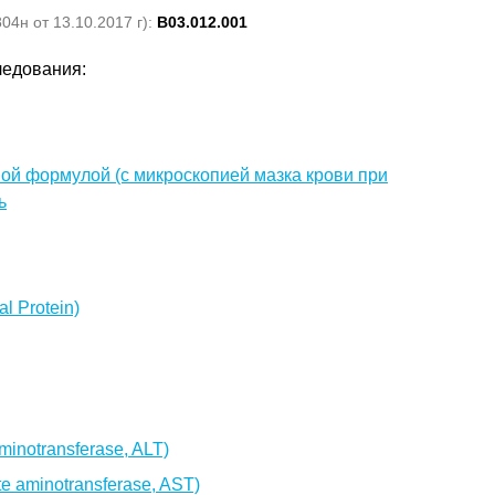
4н от 13.10.2017 г):
B03.012.001
ледования:
ой формулой (с микроскопией мазка крови при
ь
l Protein)
inotransferase, ALT)
 aminotransferase, AST)