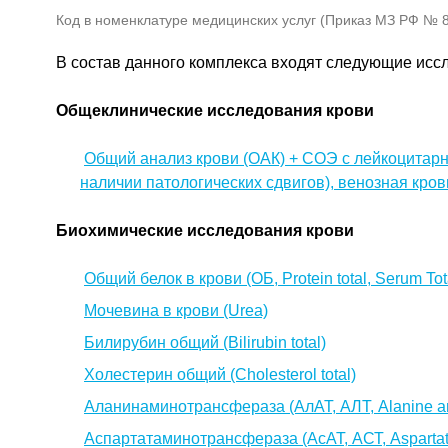
Код в номенклатуре медицинских услуг (Приказ МЗ РФ № 80
В состав данного комплекса входят следующие исс
Общеклинические исследования крови
Общий анализ крови (ОАК) + СОЭ с лейкоцитарн
наличии патологических сдвигов), венозная кров
Биохимические исследования крови
Общий белок в крови (ОБ, Protein total, Serum Tota
Мочевина в крови (Urea)
Билирубин общий (Bilirubin total)
Холестерин общий (Cholesterol total)
Аланинаминотрансфераза (АлАТ, АЛТ, Alanine am
Аспартатаминотрансфераза (АсАТ, АСТ, Aspartate