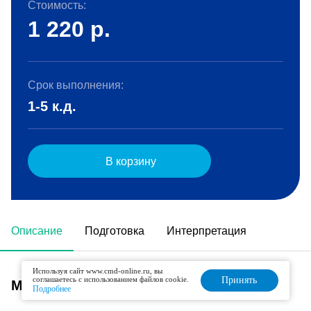
Стоимость:
1 220
р.
Срок выполнения:
1-5 к.д.
В корзину
Описание
Подготовка
Интерпретация
Используя сайт www.cmd-online.ru, вы
соглашаетесь с использованием файлов cookie.
Принять
Метод исследования
Подробнее