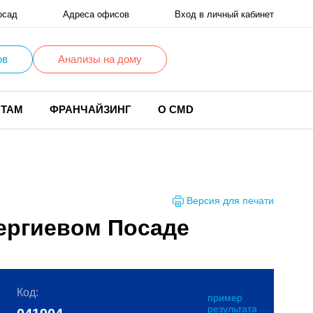
осад
Адреса офисов
Вход в личный кабинет
ов
Анализы на дому
НТАМ
ФРАНЧАЙЗИНГ
О CMD
Версия для печати
 Сергиевом Посаде
Код:
пример
результата