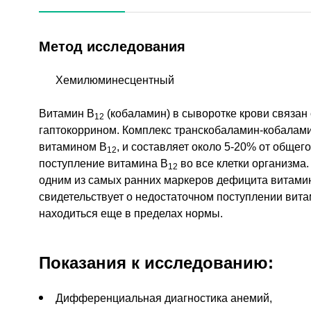
Метод исследования
Хемилюминесцентный
Витамин B
(кобаламин) в сыворотке крови связан
12
гаптокоррином. Комплекс транскобаламин-кобалам
витамином В
, и составляет около 5-20% от общег
12
поступление витамина В
во все клетки организма
12
одним из самых ранних маркеров дефицита витами
свидетельствует о недостаточном поступлении вит
находиться еще в пределах нормы.
Показания к исследованию:
Дифференциальная диагностика анемий,