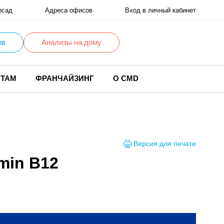
осад
Адреса офисов
Вход в личный кабинет
ов
Анализы на дому
НТАМ
ФРАНЧАЙЗИНГ
О CMD
Версия для печати
min B12