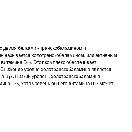
 с двумя белками - транскобаламином и
ин называется холотранскобаламином, или активным
о витамина В
. Этот комплекс обеспечивает
12
. Снижение уровня холотранскобаламина является
на В
. Низкий уровень холотранскобаламина
12
амина В
, хотя уровень общего витамина В
может
12
12