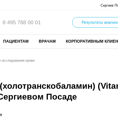
Сергиев П
8 495 788 00 01
Результаты анализ
ПАЦИЕНТАМ
ВРАЧАМ
КОРПОРАТИВНЫМ КЛИЕ
 исследования крови
(холотранскобаламин) (Vita
в Сергиевом Посаде
я