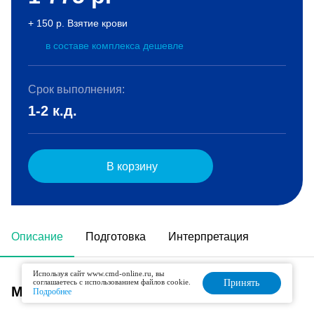
+ 150 р. Взятие крови
в составе комплекса дешевле
Срок выполнения:
1-2 к.д.
В корзину
Описание
Подготовка
Интерпретация
Используя сайт www.cmd-online.ru, вы
соглашаетесь с использованием файлов cookie.
Принять
Метод исследования
Подробнее