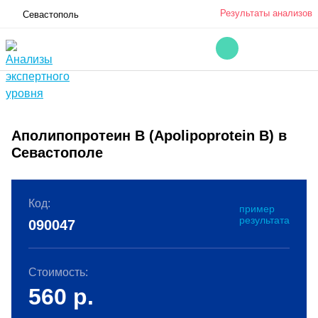
Результаты анализов
Севастополь
Аполипопротеин B (Apolipoprotein B) в
Севастополе
Код:
пример
результата
090047
Стоимость:
560
р.