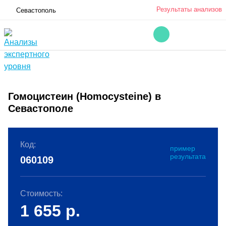
Результаты анализов
Севастополь
Гомоцистеин (Homocysteine) в
Севастополе
Код:
пример
результата
060109
Стоимость:
1 655
р.