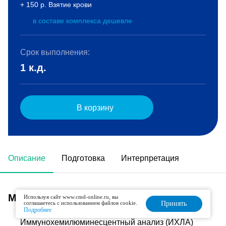
+ 150 р. Взятие крови
в составе комплекса дешевле
Срок выполнения:
1 к.д.
В корзину
Описание
Подготовка
Интерпретация
Метод исследования
Используя сайт www.cmd-online.ru, вы
соглашаетесь с использованием файлов cookie.
Принять
Подробнее
Иммунохемилюминесцентный анализ (ИХЛА)