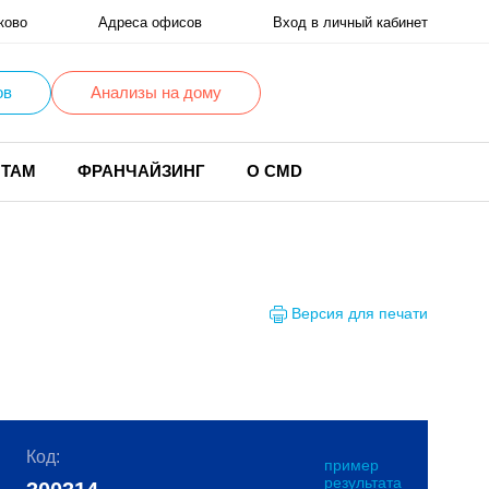
ково
Адреса офисов
Вход в личный кабинет
ов
Анализы на дому
НТАМ
ФРАНЧАЙЗИНГ
О CMD
Версия для печати
Код:
пример
результата