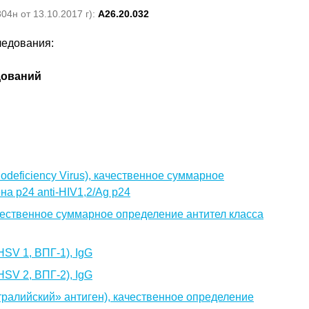
4н от 13.10.2017 г):
A26.20.032
ледования:
дований
eficiency Virus), качественное суммарное
на p24 anti-HIV1,2/Ag p24
ачественное суммарное определение антител класса
HSV 1, ВПГ-1), IgG
HSV 2, ВПГ-2), IgG
встралийский» антиген), качественное определение