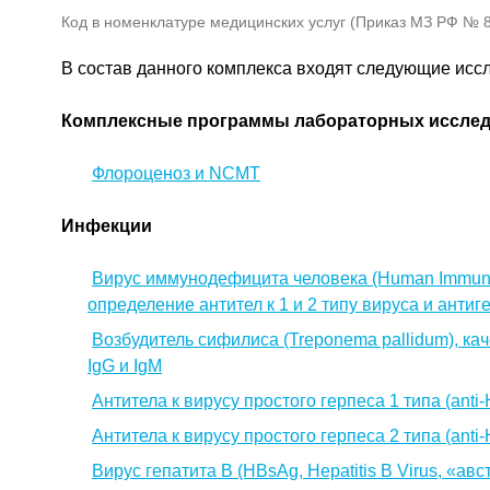
Код в номенклатуре медицинских услуг (Приказ МЗ РФ № 80
В состав данного комплекса входят следующие исс
Комплексные программы лабораторных иссле
Флороценоз и NCMT
Инфекции
Вирус иммунодефицита человека (Human Immunod
определение антител к 1 и 2 типу вируса и антиге
Возбудитель сифилиса (Treponema pallidum), к
IgG и IgМ
Антитела к вирусу простого герпеса 1 типа (anti-
Антитела к вирусу простого герпеса 2 типа (anti-
Вирус гепатита B (HBsAg, Hepatitis B Virus, «а