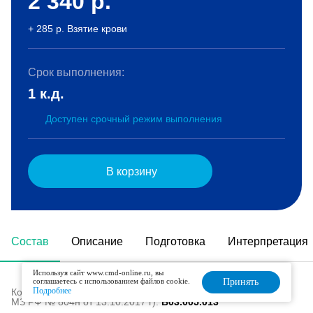
2 340
р.
+ 285 р. Взятие крови
Срок выполнения:
1 к.д.
Доступен срочный режим выполнения
В корзину
Состав
Описание
Подготовка
Интерпретация
Используя сайт www.cmd-online.ru, вы
соглашаетесь с использованием файлов cookie.
Принять
Подробнее
Код в номенклатуре медицинских услуг (Приказ
МЗ РФ № 804н от 13.10.2017 г):
B03.005.013