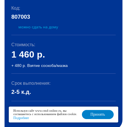
Код:
807003
можно сдать на дому
Стоимость:
1 460
р.
+ 480 р. Взятие соскоба/мазка
Срок выполнения:
2-5 к.д.
Используя сайт www.cmd-online.ru, вы
В корзину
соглашаетесь с использованием файлов cookie.
Принять
Подробнее