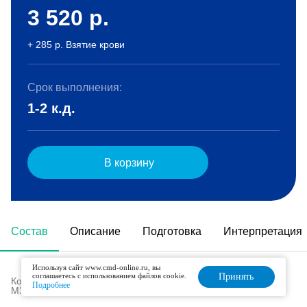
3 520
р.
+ 285 р. Взятие крови
Срок выполнения:
1-2 к.д.
В корзину
Состав
Описание
Подготовка
Интерпретация
Используя сайт www.cmd-online.ru, вы
соглашаетесь с использованием файлов cookie.
Принять
Код в номенклатуре медицинских услуг (Приказ
Подробнее
МЗ РФ № 804н от 13.10.2017 г):
B03.003.001