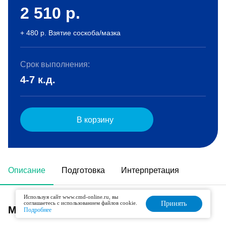
2 510
р.
+ 480 р. Взятие соскоба/мазка
Срок выполнения:
4-7 к.д.
В корзину
Описание
Подготовка
Интерпретация
Используя сайт www.cmd-online.ru, вы
соглашаетесь с использованием файлов cookie.
Принять
Метод исследования
Подробнее