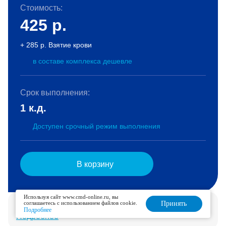
Стоимость:
425
р.
+ 285 р. Взятие крови
в составе комплекса дешевле
Срок выполнения:
1 к.д.
Доступен срочный режим выполнения
В корзину
Используя сайт www.cmd-online.ru, вы
Услуга доступна для дозаказа в течение 6 дней.
соглашаетесь с использованием файлов cookie.
Принять
Подробнее
Подробнее