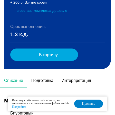
+ 200 р. Взятие крови
в составе комплекса дешевле
Срок выполнения:
1-3 к.д.
В корзину
Описание
Подготовка
Интерпретация
Метод исследования
Используя сайт www.cmd-online.ru, вы
соглашаетесь с использованием файлов cookie.
Принять
Подробнее
Биуретовый