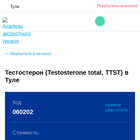
Результаты анализов
Тула
<- Вернуться в каталог
Тестостерон (Testosterone total, TTST) в
Туле
Код:
пример
результата
060202
Стоимость: