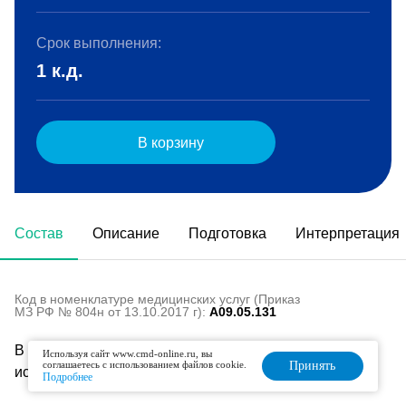
Срок выполнения:
1 к.д.
В корзину
Состав
Описание
Подготовка
Интерпретация
Код в номенклатуре медицинских услуг (Приказ
МЗ РФ № 804н от 13.10.2017 г):
A09.05.131
В состав данного комплекса входят следующие
Используя сайт www.cmd-online.ru, вы
соглашаетесь с использованием файлов cookie.
Принять
исследования:
Подробнее