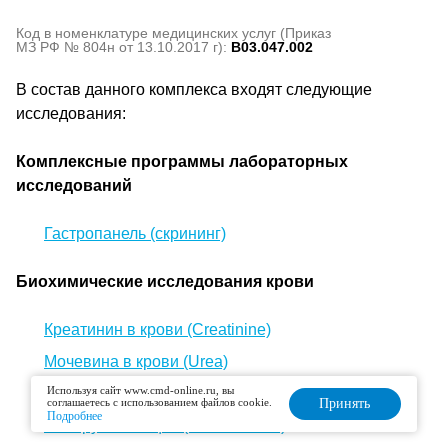
Код в номенклатуре медицинских услуг (Приказ
МЗ РФ № 804н от 13.10.2017 г):
B03.047.002
В состав данного комплекса входят следующие
исследования:
Комплексные программы лабораторных
исследований
Гастропанель (скрининг)
Биохимические исследования крови
Креатинин в крови (Creatinine)
Мочевина в крови (Urea)
Используя сайт www.cmd-online.ru, вы
Мочевая кислота в крови (Uric acid, UA)
соглашаетесь с использованием файлов cookie.
Принять
Подробнее
Билирубин общий (Bilirubin total)