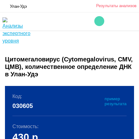
Результаты анализов
Улан-Удэ
Цитомегаловирус (Cytomegalovirus, CMV,
ЦМВ), количественное определение ДНК
в Улан-Удэ
Код:
пример
результата
030605
Стоимость:
430
р.