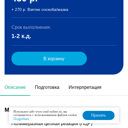
+ 270 р. Взятие соскоба/мазка
Срок выполнения:
1-2 к.д.
В корзину
Описание
Подготовка
Интерпретация
Метод исследования
Используя сайт www.cmd-online.ru, вы
соглашаетесь с использованием файлов cookie.
Принять
Подробнее
Полимеразная цепная реакция (ПЦР)