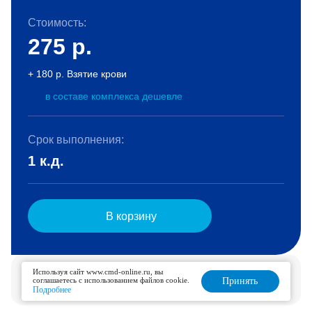
Стоимость:
275
р.
+ 180 р. Взятие крови
в составе комплекса дешевле
Срок выполнения:
1 к.д.
В корзину
Услуга доступна для дозаказа в течение 6 дней.
Используя сайт www.cmd-online.ru, вы
соглашаетесь с использованием файлов cookie.
Принять
Подробнее
Подробнее