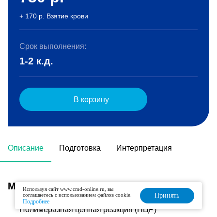
+ 170 р. Взятие крови
Срок выполнения:
1-2 к.д.
В корзину
Описание
Подготовка
Интерпретация
Метод исследования
Используя сайт www.cmd-online.ru, вы
соглашаетесь с использованием файлов cookie.
Принять
Подробнее
Полимеразная цепная реакция (ПЦР)