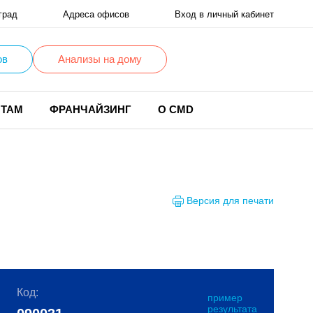
град
Адреса офисов
Вход в личный кабинет
ов
Анализы на дому
НТАМ
ФРАНЧАЙЗИНГ
О CMD
Версия для печати
Код:
пример
результата