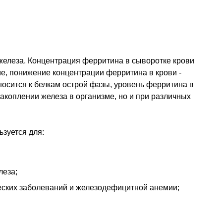
железа. Концентрация ферритина в сыворотке крови
е, понижение концентрации ферритина в крови -
осится к белкам острой фазы, уровень ферритина в
накоплении железа в организме, но и при различных
зуется для:
леза;
ских заболеваний и железодефицитной анемии;