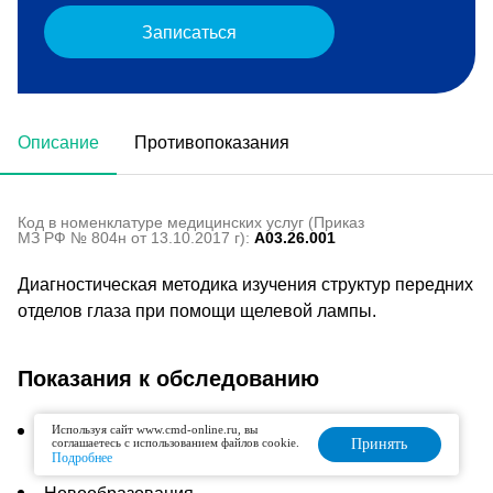
Записаться
Описание
Противопоказания
Код в номенклатуре медицинских услуг (Приказ
МЗ РФ № 804н от 13.10.2017 г):
A03.26.001
Диагностическая методика изучения структур передних
отделов глаза при помощи щелевой лампы.
Показания к обследованию
Болевые ощущения в глазах
Используя сайт www.cmd-online.ru, вы
соглашаетесь с использованием файлов cookie.
Принять
Подробнее