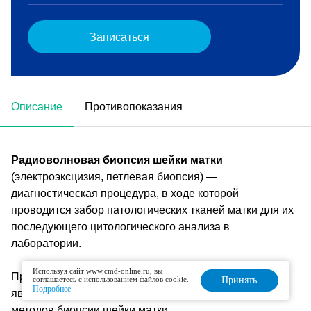
Записаться
Описание
Противопоказания
Радиоволновая биопсия шейки матки
(электроэксцизия, петлевая биопсия) —
диагностическая процедура, в ходе которой
проводится забор патологических тканей матки для их
последующего цитологического анализа в
лаборатории.
Используя сайт www.cmd-online.ru, вы
Процедура не сопровождается кровотечением и
соглашаетесь с использованием файлов cookie.
Принять
Подробнее
является одним из самых щадящих и безопасных
методов биопсии шейки матки.