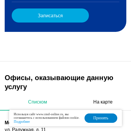
Записаться
Офисы, оказывающие данную
услугу
Списком
На карте
Используя сайт www.cmd-online.ru, вы
соглашаетесь с использованием файлов cookie.
Принять
Подробнее
Московский
ул. Радужная, д. 11