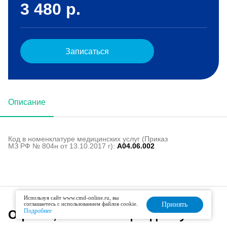
3 480
р.
Записаться
Описание
Код в номенклатуре медицинских услуг (Приказ
МЗ РФ № 804н от 13.10.2017 г):
A04.06.002
Используя сайт www.cmd-online.ru, вы
соглашаетесь с использованием файлов cookie.
Принять
Подробнее
Офисы, оказывающие данную