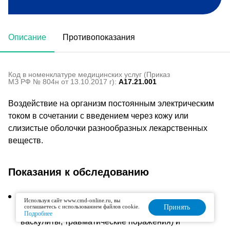
Описание
Противопоказания
Код в номенклатуре медицинских услуг (Приказ
МЗ РФ № 804н от 13.10.2017 г):
A17.21.001
Воздействие на организм постоянным электрическим
током в сочетании с введением через кожу или
слизистые оболочки разнообразных лекарственных
веществ.
Показания к обследованию
При заболеваниях периферической нервной
Используя сайт www.cmd-online.ru, вы
соглашаетесь с использованием файлов cookie.
Принять
системы (радикулит, фуникулит, плексит, невриты,
Подробнее
васкулиты, травматические поражения) и