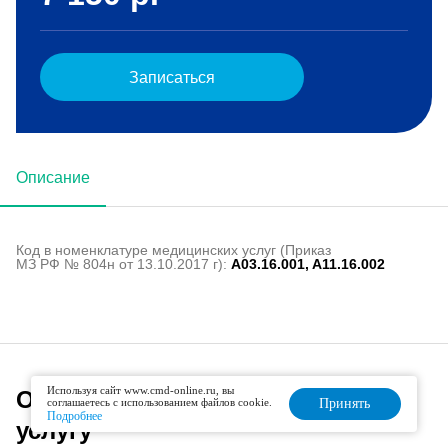
Записаться
Описание
Код в номенклатуре медицинских услуг (Приказ
МЗ РФ № 804н от 13.10.2017 г):
A03.16.001, A11.16.002
Используя сайт www.cmd-online.ru, вы
Офисы, оказывающие данную
соглашаетесь с использованием файлов cookie.
Принять
Подробнее
услугу