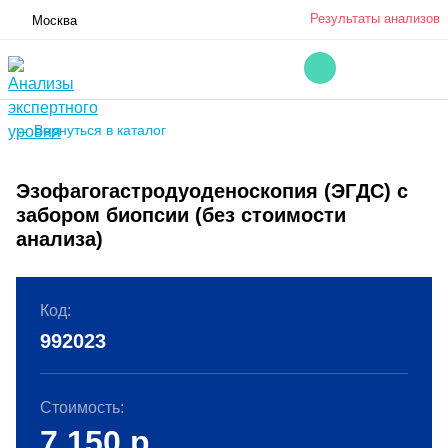
Результаты анализов
Москва
← Вернуться в каталог
Эзофагогастродуоденоскопия (ЭГДС) с
забором биопсии (без стоимости
анализа)
Код:
992023
Стоимость:
7 150
р.