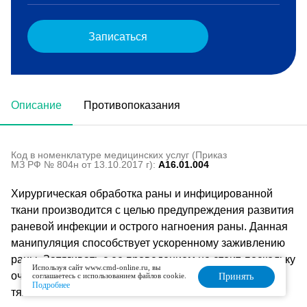
Записаться
Описание
Противопоказания
Код в номенклатуре медицинских услуг (Приказ
МЗ РФ № 804н от 13.10.2017 г):
A16.01.004
Хирургическая обработка раны и инфицированной
ткани производится с целью предупреждения развития
раневой инфекции и острого нагноения раны. Данная
манипуляция способствует ускоренному заживлению
раны. Затягивать с ее проведением не стоит, поскольку
Используя сайт www.cmd-online.ru, вы
очаг поражения может увеличиться и привести к
соглашаетесь с использованием файлов cookie.
Принять
Подробнее
тяжелым осложнениям.