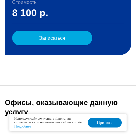
Стоимость:
8 100
р.
Записаться
Офисы, оказывающие данную
услугу
Используя сайт www.cmd-online.ru, вы
соглашаетесь с использованием файлов cookie.
Принять
Подробнее
Списком
На карте